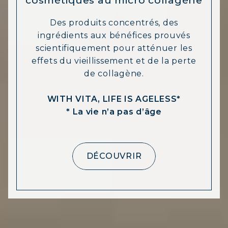
COLLAGÈNE POUR CHEVEUX :
Des produits concentrés, des
CROISSANCE & FORCE
ingrédients aux bénéfices prouvés
COLLAGÈNE : SOULAGEZ DOULEURS
scientifiquement pour atténuer les
& ARTICULATIONS
effets du vieillissement et de la perte
COLLAGÈNE : BOOSTEZ VOTRE
de collagène.
IMMUNITÉ NATURELLEMENT
WITH VITA, LIFE IS AGELESS*
* La vie n’a pas d’âge
DÉCOUVRIR