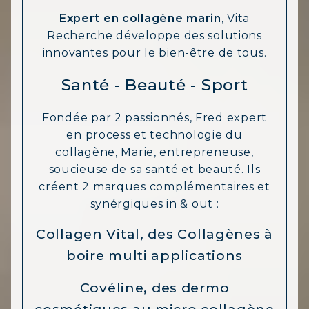
Expert en collagène marin
, Vita
Recherche développe des solutions
innovantes pour le bien-être de tous.
Santé - Beauté - Sport
Fondée par 2 passionnés, Fred expert
COLLAGÈNE MARIN : PEAU,
en process et technologie du
ARTICULATIONS & VITALITÉ
collagène, Marie, entrepreneuse,
soucieuse de sa santé et beauté. Ils
COVÉLINE, SÉRUM EXPERT
créent 2 marques complémentaires et
synérgiques in & out :
COLLAGÈNE BEAUTÉ : PEAU,
CHEVEUX & ONGLES SUBLIMES
Collagen Vital, des Collagènes à
COLLAGÈNE SPORT : FORCE,
boire multi applications
ENDURANCE & RÉCUPÉRATION
Covéline, des dermo
COLLAGÈNE DÉTOX : AFFINEZ ET
RAFFERMISSEZ VOTRE CORPS
cosmétiques au micro collagène