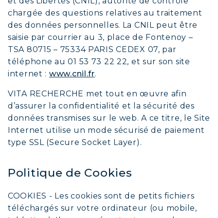
et des Libertés (CNIL), autorité de contrôle
chargée des questions relatives au traitement
des données personnelles. La CNIL peut être
saisie par courrier au 3, place de Fontenoy –
TSA 80715 – 75334 PARIS CEDEX 07, par
téléphone au 01 53 73 22 22, et sur son site
internet :
www.cnil.fr
.
VITA RECHERCHE met tout en œuvre afin
d’assurer la confidentialité et la sécurité des
données transmises sur le web. A ce titre, le Site
Internet utilise un mode sécurisé de paiement
type SSL (Secure Socket Layer).
COLLAGÈNE MARIN : PEAU,
Politique de Cookies
ARTICULATIONS & VITALITÉ
COOKIES - Les cookies sont de petits fichiers
COVÉLINE, SÉRUM EXPERT
téléchargés sur votre ordinateur (ou mobile,