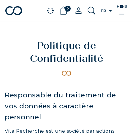
MENU
0
arrow_drop_down
FR
chevron_left
BÉNÉFICES
Politique de
Confidentialité
Responsable du traitement de
vos données à caractère
personnel
Vita Recherche est une société par actions