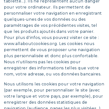
COLLAGÈNE BEAUTÉ : PEAU,
tablette...). Ils ne représentent aucun danger
CHEVEUX & ONGLES SUBLIMES
pour votre ordinateur. Ils permettent de
personnaliser votre navigation en enregistrant
COLLAGÈNE SPORT : FORCE,
quelques-unes de vos données ou des
ENDURANCE & RÉCUPÉRATION
paramétrages de vos précédentes visites, tel
COLLAGÈNE DÉTOX : AFFINEZ ET
que les produits ajoutés dans votre panier.
RAFFERMISSEZ VOTRE CORPS
Pour plus d'infos, vous pouvez visiter ce site :
COLLAGÈNE POUR CHEVEUX :
www.allaboutcookies.org. Les cookies nous
CROISSANCE & FORCE
permettent de vous proposer une navigation
plus personnalisée et donc plus confortable.
COLLAGÈNE : SOULAGEZ DOULEURS
Nous n'utilisons pas les cookies pour
& ARTICULATIONS
enregistrer des informations telles que votre
COLLAGÈNE : BOOSTEZ VOTRE
nom, votre adresse, ou vos données bancaires.
IMMUNITÉ NATURELLEMENT
Nous utilisons les cookies pour votre navigation
(par exemple, pour personnaliser le site (avec
votre langue et votre pays, par exemple), pour
enregistrer des données statistiques de
navigation (audience, pages les plus visitées…)