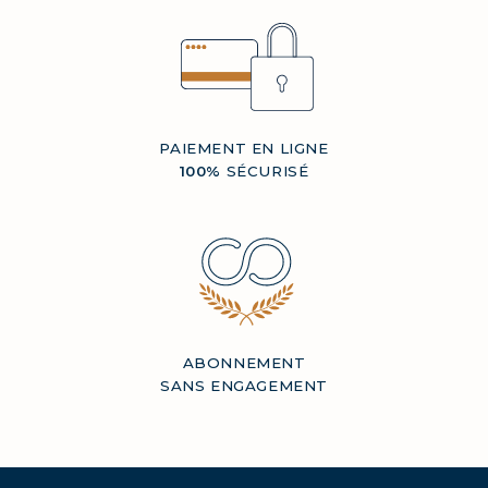
PAIEMENT EN LIGNE
100%
SÉCURISÉ
COLLAGÈNE MARIN : PEAU,
ARTICULATIONS & VITALITÉ
COVÉLINE, SÉRUM EXPERT
COLLAGÈNE BEAUTÉ : PEAU,
ABONNEMENT
SANS ENGAGEMENT
CHEVEUX & ONGLES SUBLIMES
COLLAGÈNE SPORT : FORCE,
ENDURANCE & RÉCUPÉRATION
COLLAGÈNE DÉTOX : AFFINEZ ET