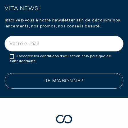
RAFFERMISSEZ VOTRE CORPS
VITA NEWS !
COLLAGÈNE POUR CHEVEUX :
Inscrivez-vous à notre newsletter afin de découvrir nos
CROISSANCE & FORCE
lancements, nos promos, nos conseils beauté…
COLLAGÈNE : SOULAGEZ DOULEURS
& ARTICULATIONS
COLLAGÈNE : BOOSTEZ VOTRE
IMMUNITÉ NATURELLEMENT
J'accepte les conditions d'utilisation et la politique de
confidentialité.
JE M’ABONNE !