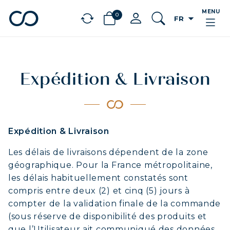
MENU
0
arrow_drop_down
FR
chevron_left
BÉNÉFICES
Expédition & Livraison
Expédition & Livraison
Les délais de livraisons dépendent de la zone
géographique. Pour la France métropolitaine,
les délais habituellement constatés sont
compris entre deux (2) et cinq (5) jours à
compter de la validation finale de la commande
(sous réserve de disponibilité des produits et
que l’Utilisateur ait communiqué des données