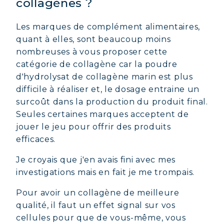
collagènes ?
Les marques de complément alimentaires,
quant à elles, sont beaucoup moins
nombreuses à vous proposer cette
catégorie de collagène car la poudre
d'hydrolysat de collagène marin est plus
difficile à réaliser et, le dosage entraine un
COLLAGÈNE MARIN : PEAU,
surcoût dans la production du produit final.
ARTICULATIONS & VITALITÉ
Seules certaines marques acceptent de
jouer le jeu pour offrir des produits
COVÉLINE, SÉRUM EXPERT
efficaces.
COLLAGÈNE BEAUTÉ : PEAU,
Je croyais que j'en avais fini avec mes
CHEVEUX & ONGLES SUBLIMES
investigations mais en fait je me trompais.
COLLAGÈNE SPORT : FORCE,
ENDURANCE & RÉCUPÉRATION
Pour avoir un collagène de meilleure
qualité, il faut un effet signal sur vos
COLLAGÈNE DÉTOX : AFFINEZ ET
cellules pour que de vous-même, vous
RAFFERMISSEZ VOTRE CORPS