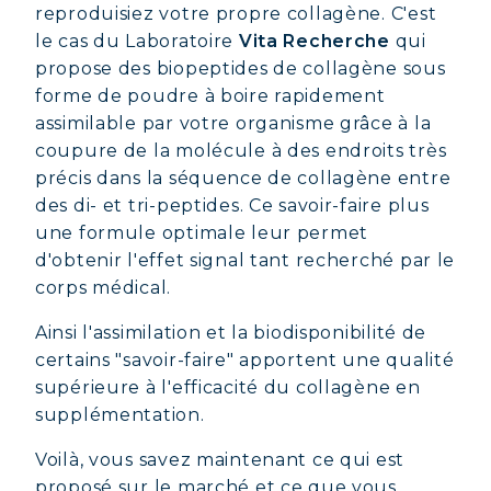
reproduisiez votre propre collagène. C'est
COLLAGÈNE POUR CHEVEUX :
le cas du Laboratoire
Vita Recherche
qui
CROISSANCE & FORCE
propose des biopeptides de collagène sous
COLLAGÈNE : SOULAGEZ DOULEURS
forme de poudre à boire rapidement
& ARTICULATIONS
assimilable par votre organisme grâce à la
coupure de la molécule à des endroits très
COLLAGÈNE : BOOSTEZ VOTRE
précis dans la séquence de collagène entre
IMMUNITÉ NATURELLEMENT
des di- et tri-peptides. Ce savoir-faire plus
une formule optimale leur permet
d'obtenir l'effet signal tant recherché par le
corps médical.
Ainsi l'assimilation et la biodisponibilité de
certains "savoir-faire" apportent une qualité
supérieure à l'efficacité du collagène en
supplémentation.
Voilà, vous savez maintenant ce qui est
proposé sur le marché et ce que vous