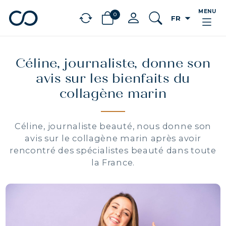
MENU
0
arrow_drop_down
FR
chevron_left
BÉNÉFICES
Céline, journaliste, donne son
avis sur les bienfaits du
collagène marin
Céline, journaliste beauté, nous donne son
avis sur le collagène marin après avoir
rencontré des spécialistes beauté dans toute
la France.