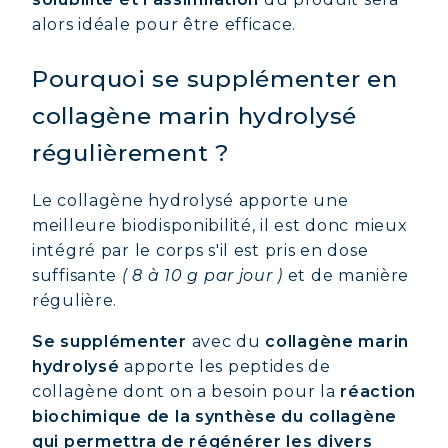
alors idéale pour être efficace.
COVÉLINE, SÉRUM EXPERT
COLLAGÈNE BEAUTÉ : PEAU,
Pourquoi se supplémenter en
CHEVEUX & ONGLES SUBLIMES
collagène marin hydrolysé
COLLAGÈNE SPORT : FORCE,
régulièrement ?
ENDURANCE & RÉCUPÉRATION
COLLAGÈNE DÉTOX : AFFINEZ ET
Le collagène hydrolysé apporte une
RAFFERMISSEZ VOTRE CORPS
meilleure biodisponibilité, il est donc mieux
COLLAGÈNE POUR CHEVEUX :
intégré par le corps s'il est pris en dose
CROISSANCE & FORCE
suffisante
( 8 à 10 g par jour )
et de manière
COLLAGÈNE : SOULAGEZ DOULEURS
régulière.
& ARTICULATIONS
Se supplémenter
avec du
collagène marin
COLLAGÈNE : BOOSTEZ VOTRE
hydrolysé
apporte les peptides de
IMMUNITÉ NATURELLEMENT
collagène dont on a besoin pour la
réaction
biochimique de la synthèse du collagène
qui permettra de régénérer les divers