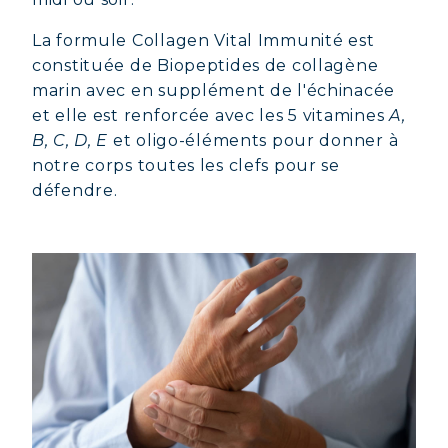
La formule Collagen Vital Immunité est
constituée de Biopeptides de collagène
marin avec en supplément de l'échinacée
et elle est renforcée avec les 5 vitamines
A,
B, C, D, E
et oligo-éléments pour donner à
notre corps toutes les clefs pour se
COLLAGÈNE MARIN : PEAU,
défendre.
ARTICULATIONS & VITALITÉ
COVÉLINE, SÉRUM EXPERT
COLLAGÈNE BEAUTÉ : PEAU,
CHEVEUX & ONGLES SUBLIMES
COLLAGÈNE SPORT : FORCE,
ENDURANCE & RÉCUPÉRATION
COLLAGÈNE DÉTOX : AFFINEZ ET
RAFFERMISSEZ VOTRE CORPS