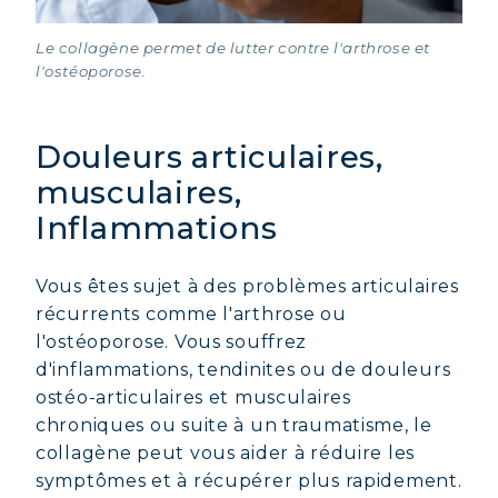
COLLAGÈNE POUR CHEVEUX :
Le collagène permet de lutter contre l'arthrose et
CROISSANCE & FORCE
l'ostéoporose.
COLLAGÈNE : SOULAGEZ DOULEURS
& ARTICULATIONS
Douleurs articulaires,
COLLAGÈNE : BOOSTEZ VOTRE
IMMUNITÉ NATURELLEMENT
musculaires,
Inflammations
Vous êtes sujet à des problèmes articulaires
récurrents comme l'arthrose ou
l'ostéoporose. Vous souffrez
d'inflammations, tendinites ou de douleurs
ostéo-articulaires et musculaires
chroniques ou suite à un traumatisme, le
collagène peut vous aider à réduire les
symptômes et à récupérer plus rapidement.