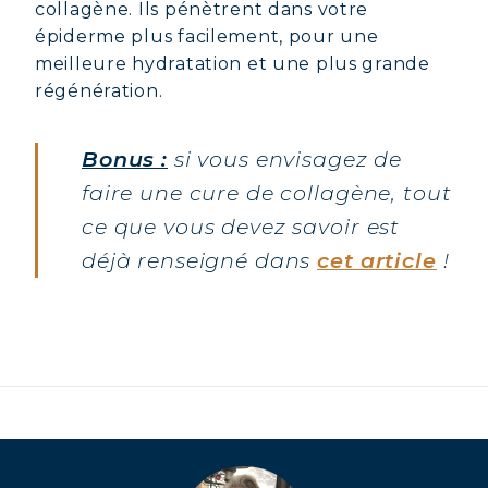
collagène. Ils pénètrent dans votre
COLLAGÈNE MARIN : PEAU,
épiderme plus facilement, pour une
ARTICULATIONS & VITALITÉ
meilleure hydratation et une plus grande
COVÉLINE, SÉRUM EXPERT
régénération.
COLLAGÈNE BEAUTÉ : PEAU,
Bonus :
si vous envisagez de
CHEVEUX & ONGLES SUBLIMES
faire une cure de collagène, tout
COLLAGÈNE SPORT : FORCE,
ce que vous devez savoir est
ENDURANCE & RÉCUPÉRATION
déjà renseigné dans
cet article
!
COLLAGÈNE DÉTOX : AFFINEZ ET
RAFFERMISSEZ VOTRE CORPS
COLLAGÈNE POUR CHEVEUX :
CROISSANCE & FORCE
COLLAGÈNE : SOULAGEZ DOULEURS
& ARTICULATIONS
COLLAGÈNE : BOOSTEZ VOTRE
IMMUNITÉ NATURELLEMENT