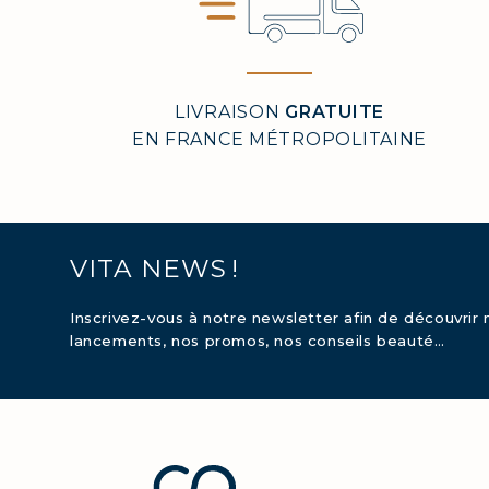
LIVRAISON
GRATUITE
COLL
EN FRANCE MÉTROPOLITAINE
COVÉ
COLL
VITA NEWS !
COLL
Inscrivez-vous à notre newsletter afin de découvrir 
lancements, nos promos, nos conseils beauté…
COLL
COLL