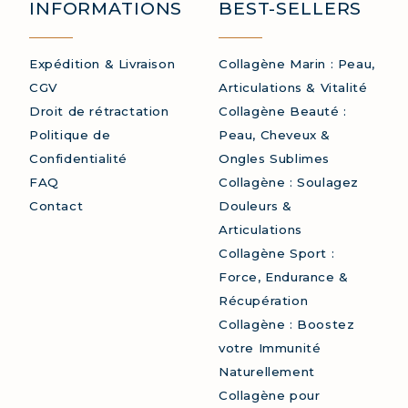
INFORMATIONS
BEST-SELLERS
AGÈNE : SOULAGEZ DOULEURS & ARTICULATIO
AGÈNE : BOOSTEZ VOTRE IMMUNITÉ NATUREL
Expédition & Livraison
Collagène Marin : Peau,
CGV
Articulations & Vitalité
Droit de rétractation
Collagène Beauté :
Politique de
Peau, Cheveux &
Confidentialité
Ongles Sublimes
FAQ
Collagène : Soulagez
Contact
Douleurs &
Articulations
Collagène Sport :
Force, Endurance &
Récupération
Collagène : Boostez
votre Immunité
Naturellement
Collagène pour