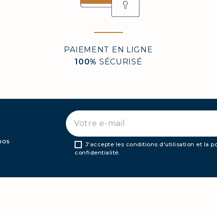
PAIEMENT EN LIGNE
AGÈNE MARIN : PEAU, ARTICULATIONS & VITALI
100%
SÉCURISÉ
LINE, SÉRUM EXPERT
AGÈNE BEAUTÉ : PEAU, CHEVEUX & ONGLES SU
AGÈNE SPORT : FORCE, ENDURANCE & RÉCUPÉ
nos
J'accepte les conditions d'utilisation et la p
confidentialité.
AGÈNE DÉTOX : AFFINEZ ET RAFFERMISSEZ VO
AGÈNE POUR CHEVEUX : CROISSANCE & FORCE