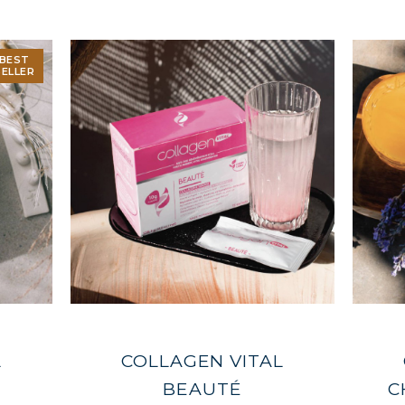
AGÈNE SPORT : FORCE, ENDURANCE & RÉCUPÉ
BEST
SELLER
AGÈNE DÉTOX : AFFINEZ ET RAFFERMISSEZ VO
AGÈNE POUR CHEVEUX : CROISSANCE & FORCE
AGÈNE : SOULAGEZ DOULEURS & ARTICULATIO
AGÈNE : BOOSTEZ VOTRE IMMUNITÉ NATUREL
L
COLLAGEN VITAL
BEAUTÉ
C