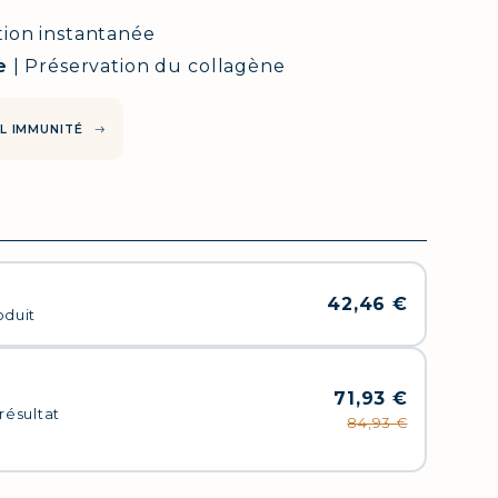
ution instantanée
e
| Préservation du collagène
AL IMMUNITÉ
42,46 €
oduit
71,93 €
résultat
84,93 €