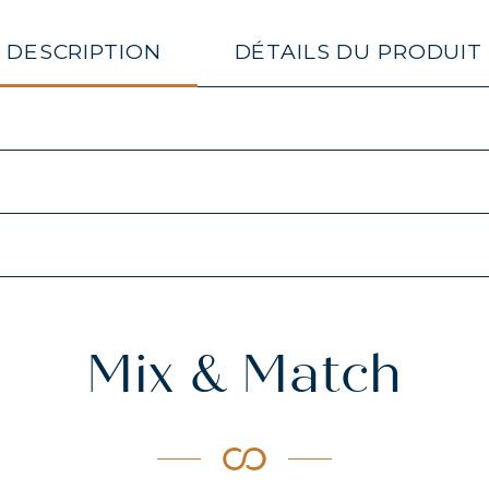
DESCRIPTION
DÉTAILS DU PRODUIT
AGÈNE MARIN : PEAU, ARTICULATIONS & VITALI
Mix & Match
LINE, SÉRUM EXPERT
AGÈNE BEAUTÉ : PEAU, CHEVEUX & ONGLES SU