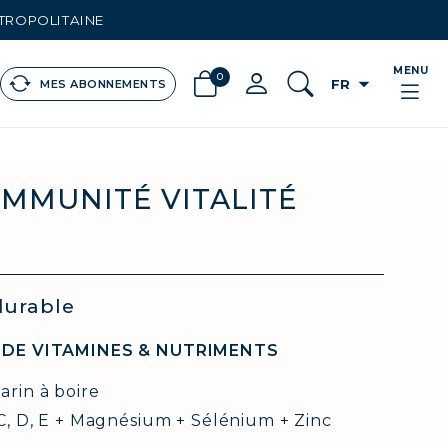
ÉTROPOLITAINE
MENU
0
arrow_drop_down
FR
MES ABONNEMENTS
IMMUNITÉ VITALITÉ
durable
 DE VITAMINES & NUTRIMENTS
rin à boire
 C, D, E + Magnésium + Sélénium + Zinc