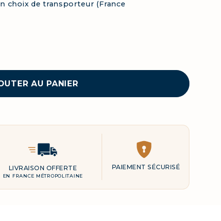
lon choix de transporteur (France
OUTER AU PANIER
Delivery Icon
LIVRAISON OFFERTE
Paiement
reassurance
EN FRANCE MÉTROPOLITAINE