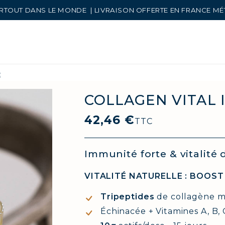
RTOUT DANS LE MONDE | LIVRAISON OFFERTE EN FRANCE M
É
COLLAGEN VITAL 
42,46 €
TTC
Immunité forte & vitalité 
VITALITÉ NATURELLE : BOOST
Tripeptides
de collagène ma
Échinacée + Vitamines A, B,