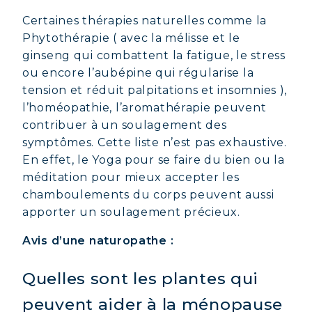
Certaines thérapies naturelles comme la
Phytothérapie ( avec la mélisse et le
ginseng qui combattent la fatigue, le stress
ou encore l’aubépine qui régularise la
tension et réduit palpitations et insomnies ),
l’homéopathie, l’aromathérapie peuvent
contribuer à un soulagement des
COLLAGÈNE MARIN : PEAU,
symptômes. Cette liste n’est pas exhaustive.
ARTICULATIONS & VITALITÉ
En effet, le Yoga pour se faire du bien ou la
méditation pour mieux accepter les
COVÉLINE, SÉRUM EXPERT
chamboulements du corps peuvent aussi
COLLAGÈNE BEAUTÉ : PEAU,
apporter un soulagement précieux.
CHEVEUX & ONGLES SUBLIMES
Avis d’une naturopathe :
COLLAGÈNE SPORT : FORCE,
ENDURANCE & RÉCUPÉRATION
Quelles sont les plantes qui
COLLAGÈNE DÉTOX : AFFINEZ ET
peuvent aider à la ménopause
RAFFERMISSEZ VOTRE CORPS