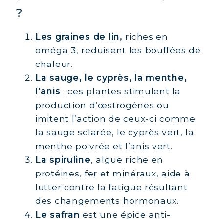
?
COLLAGÈNE POUR CHEVEUX :
CROISSANCE & FORCE
Les graines de lin,
riches en
COLLAGÈNE : SOULAGEZ DOULEURS
oméga 3, réduisent les bouffées de
& ARTICULATIONS
chaleur.
COLLAGÈNE : BOOSTEZ VOTRE
La sauge, le cyprès, la menthe,
IMMUNITÉ NATURELLEMENT
l’anis
: ces plantes stimulent la
production d’œstrogènes ou
imitent l’action de ceux-ci comme
la sauge sclarée, le cyprès vert, la
menthe poivrée et l’anis vert.
La spiruline
, algue riche en
protéines, fer et minéraux, aide à
lutter contre la fatigue résultant
des changements hormonaux.
Le safran
est une épice anti-