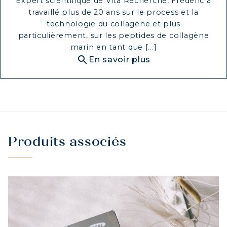
Expert scientifique de Vita Recherche, Frédéric a
travaillé plus de 20 ans sur le process et la
technologie du collagène et plus
particulièrement, sur les peptides de collagène
marin en tant que [...]
search
En savoir plus
Produits associés