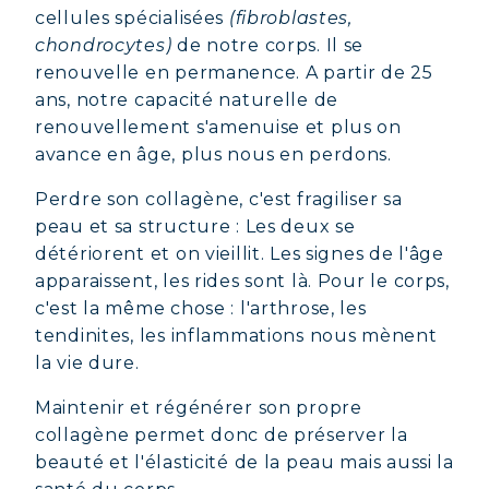
cellules spécialisées
(fibroblastes,
chondrocytes)
de notre corps. Il se
renouvelle en permanence. A partir de 25
ans, notre capacité naturelle de
renouvellement s'amenuise et plus on
avance en âge, plus nous en perdons.
Perdre son collagène, c'est fragiliser sa
peau et sa structure : Les deux se
détériorent et on vieillit. Les signes de l'âge
apparaissent, les rides sont là. Pour le corps,
c'est la même chose : l'arthrose, les
tendinites, les inflammations nous mènent
la vie dure.
COLLAGÈNE MARIN : PEAU,
Maintenir et régénérer son propre
ARTICULATIONS & VITALITÉ
collagène permet donc de préserver la
COVÉLINE, SÉRUM EXPERT
beauté et l'élasticité de la peau mais aussi la