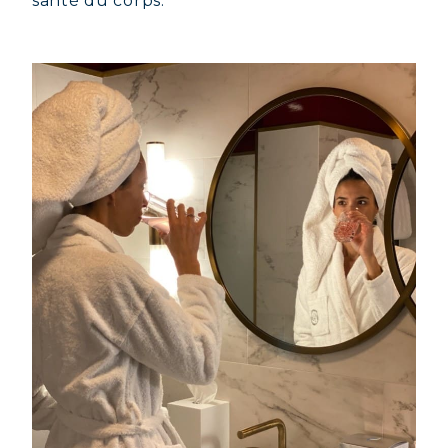
santé du corps.
COLLAGÈNE BEAUTÉ : PEAU,
CHEVEUX & ONGLES SUBLIMES
COLLAGÈNE SPORT : FORCE,
ENDURANCE & RÉCUPÉRATION
COLLAGÈNE DÉTOX : AFFINEZ ET
RAFFERMISSEZ VOTRE CORPS
COLLAGÈNE POUR CHEVEUX :
CROISSANCE & FORCE
COLLAGÈNE : SOULAGEZ DOULEURS
& ARTICULATIONS
COLLAGÈNE : BOOSTEZ VOTRE
IMMUNITÉ NATURELLEMENT