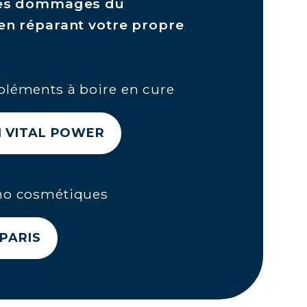
 les dommages du
 en réparant votre propre
pléments à boire en cure
 VITAL POWER
mo cosmétiques
PARIS