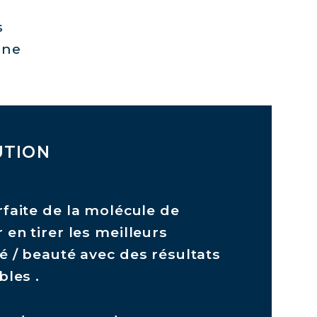
s
ène
UTION
rfaite de la molécule de
 en tirer les meilleurs
é / beauté avec des résultats
bles .