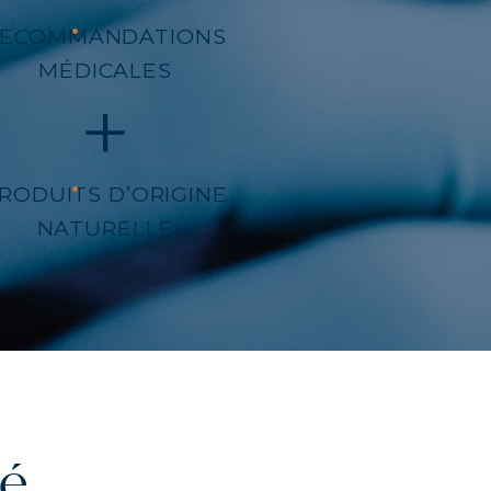
RECOMMANDATIONS
MÉDICALES
NS
LEMENT
RODUITS D’ORIGINE
NATURELLE
té