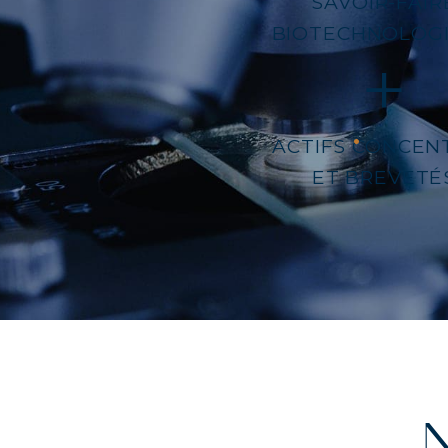
SAVOIR-FAIR
BIOTECHNOLOG
COLL
COLL
ACTIFS CONCEN
COLL
ET BREVETÉ
N