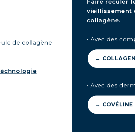
Faire reculer
vieillissement
collagène.
• Avec des com
cule de collagène
→ COLLAGEN
otéchnologie
• Avec des der
→ COVÉLINE 