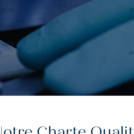
E
IQUE
AGÈNE POUR CHEVEUX : CROISSANCE & FORCE
AGÈNE : SOULAGEZ DOULEURS & ARTICULATIO
TRÉS
AGÈNE : BOOSTEZ VOTRE IMMUNITÉ NATUREL
S
P
otre Charte Quali