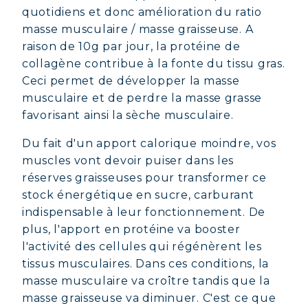
quotidiens et donc amélioration du ratio
masse musculaire / masse graisseuse. A
raison de 10g par jour, la protéine de
collagène contribue à la fonte du tissu gras.
Ceci permet de développer la masse
musculaire et de perdre la masse grasse
favorisant ainsi la sèche musculaire.
COLLAGÈNE MARIN : PEAU,
ARTICULATIONS & VITALITÉ
Du fait d'un apport calorique moindre, vos
muscles vont devoir puiser dans les
COVÉLINE, SÉRUM EXPERT
réserves graisseuses pour transformer ce
stock énergétique en sucre, carburant
COLLAGÈNE BEAUTÉ : PEAU,
indispensable à leur fonctionnement. De
CHEVEUX & ONGLES SUBLIMES
plus, l'apport en protéine va booster
COLLAGÈNE SPORT : FORCE,
l'activité des cellules qui régénèrent les
ENDURANCE & RÉCUPÉRATION
tissus musculaires. Dans ces conditions, la
COLLAGÈNE DÉTOX : AFFINEZ ET
masse musculaire va croître tandis que la
RAFFERMISSEZ VOTRE CORPS
masse graisseuse va diminuer. C'est ce que