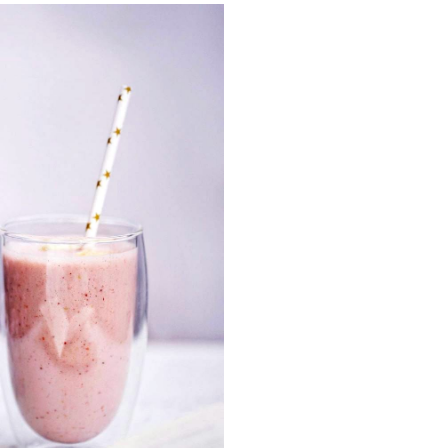
AGÈNE MARIN : PEAU, ARTICULATIONS & VITALI
LINE, SÉRUM EXPERT
AGÈNE BEAUTÉ : PEAU, CHEVEUX & ONGLES SU
AGÈNE SPORT : FORCE, ENDURANCE & RÉCUPÉ
AGÈNE DÉTOX : AFFINEZ ET RAFFERMISSEZ VO