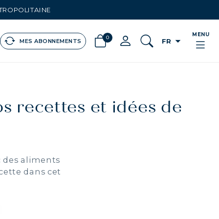
ÉTROPOLITAINE
MENU
0
arrow_drop_down
FR
MES ABONNEMENTS
recettes et idées de
c des aliments
cette dans cet