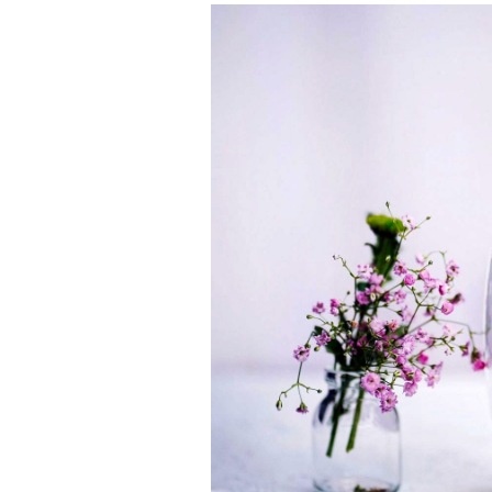
COLL
COVÉ
COLL
COLL
COLL