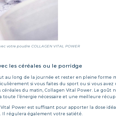
AGÈNE POUR CHEVEUX : CROISSANCE & FORCE
AGÈNE : SOULAGEZ DOULEURS & ARTICULATIO
AGÈNE : BOOSTEZ VOTRE IMMUNITÉ NATUREL
 avec votre poudre COLLAGEN VITAL POWER
ec les céréales ou le porridge
ut au long de la journée et rester en pleine forme 
iculièrement si vous faites du sport ou si vous avez 
 céréales du matin, Collagen Vital Power. Le goût n
 toute l’énergie nécessaire et une meilleure récupér
 Vital Power est suffisant pour apporter la dose idé
. Il régulera également votre satiété.