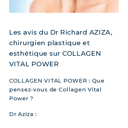
Les avis du Dr Richard AZIZA,
COLLAGÈNE MARIN : PEAU,
chirurgien plastique et
ARTICULATIONS & VITALITÉ
esthétique sur COLLAGEN
COVÉLINE, SÉRUM EXPERT
VITAL POWER
COLLAGÈNE BEAUTÉ : PEAU,
CHEVEUX & ONGLES SUBLIMES
COLLAGEN VITAL POWER : Que
COLLAGÈNE SPORT : FORCE,
pensez-vous de Collagen Vital
ENDURANCE & RÉCUPÉRATION
Power ?
COLLAGÈNE DÉTOX : AFFINEZ ET
RAFFERMISSEZ VOTRE CORPS
Dr Aziza :
COLLAGÈNE POUR CHEVEUX :
CROISSANCE & FORCE