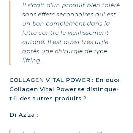
Il s'agit d'un produit bien toléré
COLLAGÈNE : SOULAGEZ DOULEURS
& ARTICULATIONS
sans effets secondaires qui est
un bon complément dans la
COLLAGÈNE : BOOSTEZ VOTRE
IMMUNITÉ NATURELLEMENT
lutte contre le vieillissement
cutané. Il est aussi très utile
après une chirurgie de type
lifting.
COLLAGEN VITAL POWER : En quoi
Collagen Vital Power se distingue-
t-il des autres produits ?
Dr Aziza :