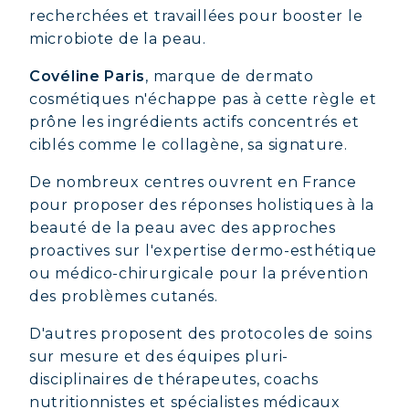
COLLAGÈNE MARIN : PEAU,
recherchées et travaillées pour booster le
ARTICULATIONS & VITALITÉ
microbiote de la peau.
COVÉLINE, SÉRUM EXPERT
Covéline Paris
, marque de dermato
cosmétiques n'échappe pas à cette règle et
COLLAGÈNE BEAUTÉ : PEAU,
prône les ingrédients actifs concentrés et
CHEVEUX & ONGLES SUBLIMES
ciblés comme le collagène, sa signature.
COLLAGÈNE SPORT : FORCE,
De nombreux centres ouvrent en France
ENDURANCE & RÉCUPÉRATION
pour proposer des réponses holistiques à la
COLLAGÈNE DÉTOX : AFFINEZ ET
beauté de la peau avec des approches
RAFFERMISSEZ VOTRE CORPS
proactives sur l'expertise dermo-esthétique
COLLAGÈNE POUR CHEVEUX :
ou médico-chirurgicale pour la prévention
CROISSANCE & FORCE
des problèmes cutanés.
COLLAGÈNE : SOULAGEZ DOULEURS
D'autres proposent des protocoles de soins
& ARTICULATIONS
sur mesure et des équipes pluri-
COLLAGÈNE : BOOSTEZ VOTRE
disciplinaires de thérapeutes, coachs
IMMUNITÉ NATURELLEMENT
nutritionnistes et spécialistes médicaux