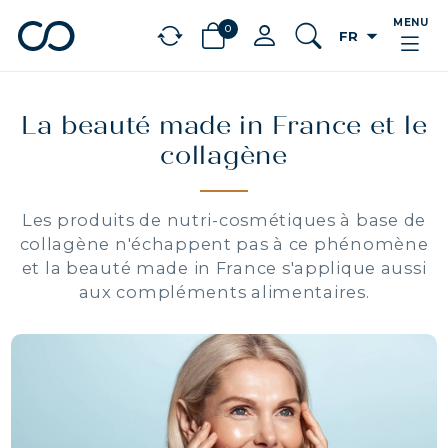
MENU
0
arrow_drop_down
FR
chevron_left
BÉNÉFICES
La beauté made in France et le
collagène
Les produits de nutri-cosmétiques à base de
collagène n'échappent pas à ce phénomène
et la beauté made in France s'applique aussi
aux compléments alimentaires.