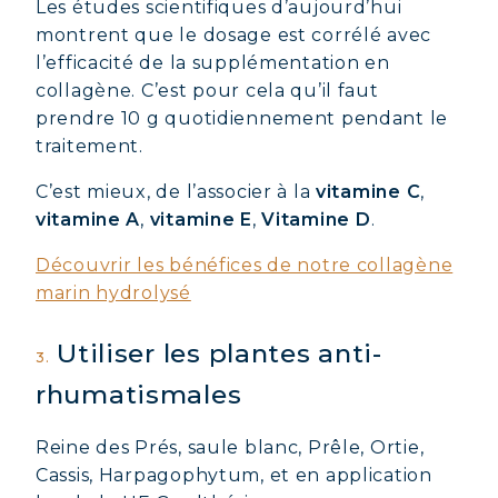
Les études scientifiques d’aujourd’hui
COVÉLINE, SÉRUM EXPERT
montrent que le dosage est corrélé avec
l’efficacité de la supplémentation en
COLLAGÈNE BEAUTÉ : PEAU,
collagène. C’est pour cela qu’il faut
CHEVEUX & ONGLES SUBLIMES
prendre 10 g quotidiennement pendant le
COLLAGÈNE SPORT : FORCE,
traitement.
ENDURANCE & RÉCUPÉRATION
C’est mieux, de l’associer à la
vitamine C
,
COLLAGÈNE DÉTOX : AFFINEZ ET
vitamine A
,
vitamine E
,
Vitamine D
.
RAFFERMISSEZ VOTRE CORPS
COLLAGÈNE POUR CHEVEUX :
Découvrir les bénéfices de notre collagène
CROISSANCE & FORCE
marin hydrolysé
COLLAGÈNE : SOULAGEZ DOULEURS
& ARTICULATIONS
Utiliser les plantes anti-
3.
COLLAGÈNE : BOOSTEZ VOTRE
rhumatismales
IMMUNITÉ NATURELLEMENT
Reine des Prés, saule blanc, Prêle, Ortie,
Cassis, Harpagophytum, et en application