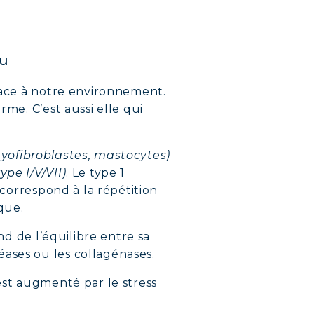
au
NS
 face à notre environnement.
LEMENT
rme. C’est aussi elle qui
myofibroblastes, mastocytes)
type I/V/VII)
. Le type 1
 correspond à la répétition
ique.
nd de l’équilibre entre sa
éases ou les collagénases.
est augmenté par le stress