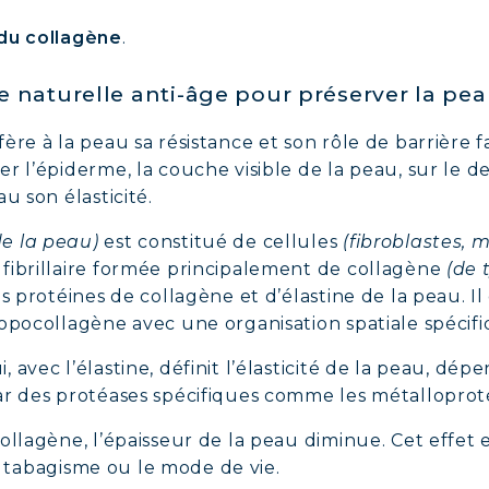
du collagène
.
AGÈNE POUR CHEVEUX : CROISSANCE & FORCE
ne naturelle anti-âge pour préserver la pe
AGÈNE : SOULAGEZ DOULEURS & ARTICULATIO
ère à la peau sa résistance et son rôle de barrière
AGÈNE : BOOSTEZ VOTRE IMMUNITÉ NATUREL
 l’épiderme, la couche visible de la peau, sur le de
u son élasticité.
e la peau)
est constitué de cellules
(fibroblastes, 
fibrillaire formée principalement de collagène
(de 
s protéines de collagène et d’élastine de la peau. Il
ropocollagène avec une organisation spatiale spécif
avec l’élastine, définit l’élasticité de la peau, dépe
ar des protéases spécifiques comme les métalloprot
ollagène, l’épaisseur de la peau diminue. Cet effet 
 le tabagisme ou le mode de vie.