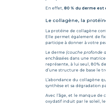
En effet,
80 % du derme est 
COLL
Le collagène, la protéi
COLL
La protéine de collagène conf
COLL
Elle permet également de fixer
participe à donner à votre pea
Le derme
(couche profonde d
enchâssées dans une matrice 
représente, à lui seul, 80% de
d’une structure de base le t
L’abondance du collagène qui, 
synthèse et sa dégradation p
Avec l’âge, et le manque de c
oxydatif induit par le soleil,