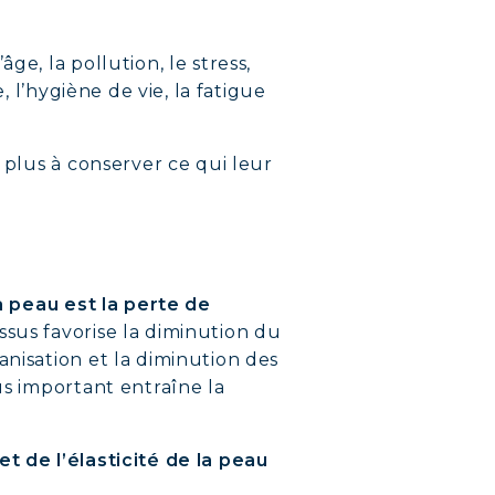
e, la pollution, le stress,
, l’hygiène de vie, la fatigue
 plus à conserver ce qui leur
TÉ
la peau est la perte de
issus favorise la diminution du
BLIMES
anisation et la diminution des
us important entraîne la
RATION
t de l’élasticité de la peau
TRE CORPS