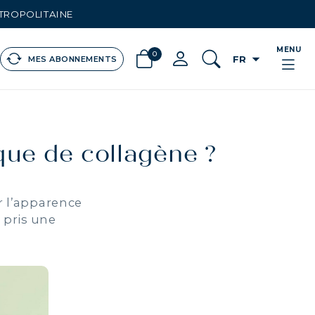
ÉTROPOLITAINE
MENU
0
arrow_drop_down
FR
MES ABONNEMENTS
que de collagène ?
r l’apparence
 pris une