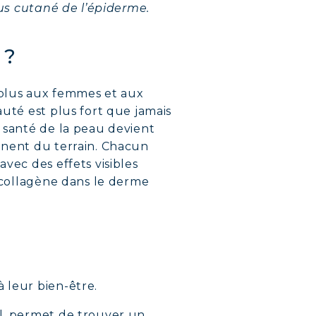
ssus cutané de l’épiderme.
 ?
 plus aux femmes et aux
auté est plus fort que jamais
a santé de la peau devient
gnent du terrain. Chacun
vec des effets visibles
e collagène dans le derme
à leur bien-être.
el, permet de trouver un