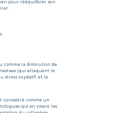
oyen pour rééquilibrer son
érer.
e.
eau comme la diminution de
lastase (qui attaquent le
 stress oxydatif, et la
 est considéré comme un
matologues qui en voient les
mentation du collagène