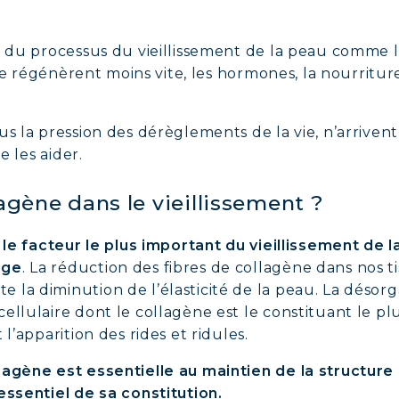
 du processus du vieillissement de la peau comme l’âg
 se régénèrent moins vite, les hormones, la nourriture
us la pression des dérèglements de la vie, n’arrivent
de les aider.
AGÈNE MARIN : PEAU, ARTICULATIONS & VITALI
lagène dans le vieillissement ?
LINE, SÉRUM EXPERT
e le facteur le plus important du vieillissement de 
âge
. La réduction des fibres de collagène dans nos t
AGÈNE BEAUTÉ : PEAU, CHEVEUX & ONGLES SU
la diminution de l’élasticité de la peau. La désorg
ellulaire dont le collagène est le constituant le pl
AGÈNE SPORT : FORCE, ENDURANCE & RÉCUPÉ
 l’apparition des rides et ridules.
gène est essentielle au maintien de la structure e
AGÈNE DÉTOX : AFFINEZ ET RAFFERMISSEZ VO
essentiel de sa constitution.