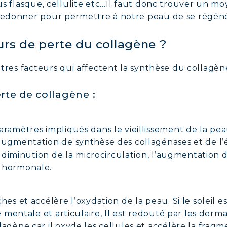
plus flasque, cellulite etc…Il faut donc trouver un m
 redonner pour permettre à notre peau de se régén
urs de perte du collagène ?
autres facteurs qui affectent la synthèse du collagèn
rte de collagène :
aramètres impliqués dans le vieillissement de la p
augmentation de synthèse des collagénases et de l’é
a diminution de la microcirculation, l’augmentation du
 hormonale.
hes et accélère l’oxydation de la peau. Si le soleil
té mentale et articulaire, Il est redouté par les der
lagène car il oxyde les cellules et accélère la frag