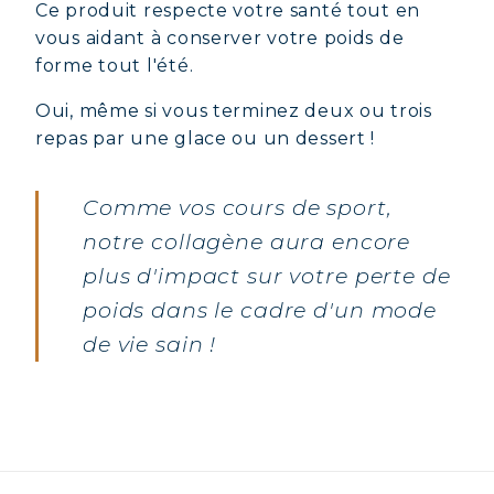
Ce produit respecte votre santé tout en
vous aidant à conserver votre poids de
COLLAGÈNE MARIN : PEAU,
forme tout l'été.
ARTICULATIONS & VITALITÉ
Oui, même si vous terminez deux ou trois
repas par une glace ou un dessert !
COVÉLINE, SÉRUM EXPERT
COLLAGÈNE BEAUTÉ : PEAU,
Comme vos cours de sport,
CHEVEUX & ONGLES SUBLIMES
notre collagène aura encore
COLLAGÈNE SPORT : FORCE,
plus d'impact sur votre perte de
ENDURANCE & RÉCUPÉRATION
poids dans le cadre d'un mode
COLLAGÈNE DÉTOX : AFFINEZ ET
RAFFERMISSEZ VOTRE CORPS
de vie sain !
COLLAGÈNE POUR CHEVEUX :
CROISSANCE & FORCE
COLLAGÈNE : SOULAGEZ DOULEURS
& ARTICULATIONS