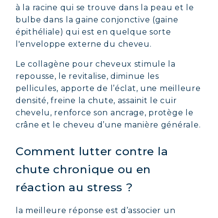
à la racine qui se trouve dans la peau et le
bulbe dans la gaine conjonctive (gaine
épithéliale) qui est en quelque sorte
l'enveloppe externe du cheveu.
Le collagène pour cheveux stimule la
repousse, le revitalise, diminue les
pellicules, apporte de l’éclat, une meilleure
densité, freine la chute, assainit le cuir
chevelu, renforce son ancrage, protège le
COLLAGÈNE MARIN : PEAU,
crâne et le cheveu d’une manière générale.
ARTICULATIONS & VITALITÉ
Comment lutter contre la
COVÉLINE, SÉRUM EXPERT
chute chronique ou en
COLLAGÈNE BEAUTÉ : PEAU,
réaction au stress ?
CHEVEUX & ONGLES SUBLIMES
COLLAGÈNE SPORT : FORCE,
la meilleure réponse est d’associer un
ENDURANCE & RÉCUPÉRATION