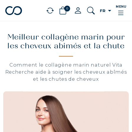
MENU
0
arrow_drop_down
FR
chevron_left
BÉNÉFICES
Meilleur collagène marin pour
les cheveux abimés et la chute
Comment le collagène marin naturel Vita
Recherche aide à soigner les cheveux abîmés
et les chutes de cheveux