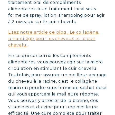
traitement oral de compléments
COLLAGÈNE DÉTOX : AFFINEZ ET
alimentaires à un traitement local sous
RAFFERMISSEZ VOTRE CORPS
forme de spray, lotion, shampoing pour agir
à 2 niveaux sur le cuir chevelu.
COLLAGÈNE POUR CHEVEUX :
CROISSANCE & FORCE
Lisez notre article de blog : Le collagène,
COLLAGÈNE : SOULAGEZ DOULEURS
un anti-âge pour les cheveux et le cuir
& ARTICULATIONS
chevelu.
COLLAGÈNE : BOOSTEZ VOTRE
En ce qui concerne les compléments
IMMUNITÉ NATURELLEMENT
alimentaires, vous pouvez agir sur la micro
circulation en stimulant le cuir chevelu.
Toutefois, pour assurer un meilleur ancrage
du cheveu à la racine, c’est le collagène
marin en poudre sous forme de sachet dosé
qui vous apportera la meilleure réponse.
Vous pouvez y associer de la biotine, des
vitamines et du zinc pour une meilleure
efficacité. Une cure complète pour traiter