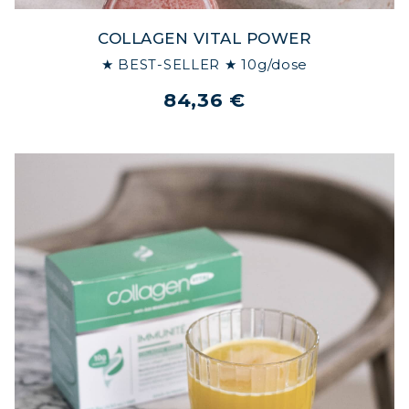
RAFFERMISSEZ VOTRE CORPS
COLLAGEN VITAL POWER
COLLAGÈNE POUR CHEVEUX :
CROISSANCE & FORCE
★ BEST-SELLER ★ 10g/dose
COLLAGÈNE : SOULAGEZ DOULEURS
84,36 €
& ARTICULATIONS
COLLAGÈNE : BOOSTEZ VOTRE
IMMUNITÉ NATURELLEMENT