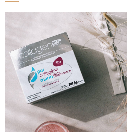
COLLAGÈNE MARIN : PEAU,
ARTICULATIONS & VITALITÉ
COVÉLINE, SÉRUM EXPERT
COLLAGÈNE BEAUTÉ : PEAU,
CHEVEUX & ONGLES SUBLIMES
COLLAGÈNE SPORT : FORCE,
ENDURANCE & RÉCUPÉRATION
COLLAGÈNE DÉTOX : AFFINEZ ET