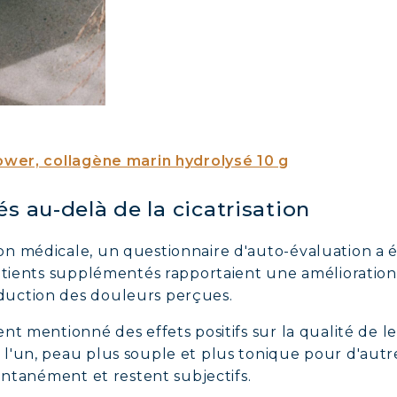
AGÈNE POUR CHEVEUX : CROISSANCE & FORCE
AGÈNE : SOULAGEZ DOULEURS & ARTICULATIO
AGÈNE : BOOSTEZ VOTRE IMMUNITÉ NATUREL
ower, collagène marin hydrolysé 10 g
s au-delà de la cicatrisation
n médicale, un questionnaire d'auto-évaluation a é
atients supplémentés rapportaient une amélioration 
uction des douleurs perçues.
nt mentionné des effets positifs sur la qualité de l
'un, peau plus souple et plus tonique pour d'autres.
pontanément et restent subjectifs.