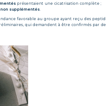
émentés
présentaient une cicatrisation complète ;
s non supplémentés
.
tendance favorable au groupe ayant reçu des peptide
 préliminaires, qui demandent à être confirmés par d
AGÈNE MARIN : PEAU, ARTICULATIONS & VITALI
LINE, SÉRUM EXPERT
AGÈNE BEAUTÉ : PEAU, CHEVEUX & ONGLES SU
AGÈNE SPORT : FORCE, ENDURANCE & RÉCUPÉ
AGÈNE DÉTOX : AFFINEZ ET RAFFERMISSEZ VO