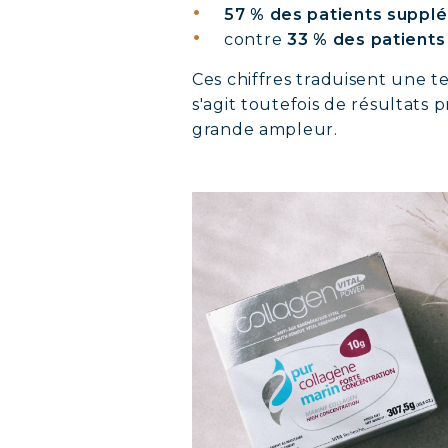
57 % des patients suppl
contre
33 % des patient
Ces chiffres traduisent une 
s'agit toutefois de résultats
grande ampleur.
COLL
COVÉ
COLL
COLL
COLL