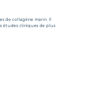
s de collagène marin. Il
es études cliniques de plus
TÉ
BLIMES
RATION
TRE CORPS