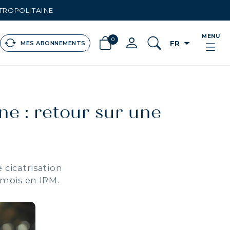
ÉTROPOLITAINE
MENU
0
arrow_drop_down
FR
MES ABONNEMENTS
ne : retour sur une
e cicatrisation
 mois en IRM.