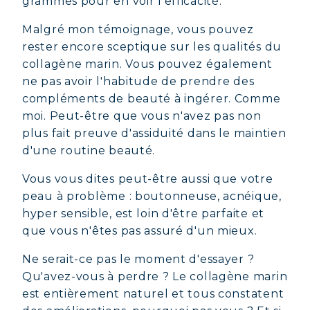
grammes pour en voir l'efficacité.
COLLAGÈNE MARIN : PEAU,
Malgré mon témoignage, vous pouvez
ARTICULATIONS & VITALITÉ
rester encore sceptique sur les qualités du
collagène marin. Vous pouvez également
COVÉLINE, SÉRUM EXPERT
ne pas avoir l'habitude de prendre des
compléments de beauté à ingérer. Comme
COLLAGÈNE BEAUTÉ : PEAU,
moi. Peut-être que vous n'avez pas non
CHEVEUX & ONGLES SUBLIMES
plus fait preuve d'assiduité dans le maintien
COLLAGÈNE SPORT : FORCE,
d'une routine beauté.
ENDURANCE & RÉCUPÉRATION
Vous vous dites peut-être aussi que votre
COLLAGÈNE DÉTOX : AFFINEZ ET
peau à problème : boutonneuse, acnéique,
RAFFERMISSEZ VOTRE CORPS
hyper sensible, est loin d'être parfaite et
COLLAGÈNE POUR CHEVEUX :
que vous n'êtes pas assuré d'un mieux.
CROISSANCE & FORCE
Ne serait-ce pas le moment d'essayer ?
COLLAGÈNE : SOULAGEZ DOULEURS
Qu'avez-vous à perdre ? Le collagène marin
& ARTICULATIONS
est entièrement naturel et tous constatent
COLLAGÈNE : BOOSTEZ VOTRE