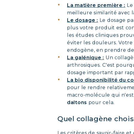
La matière première :
Le 
meilleure similarité avec
Le dosage :
Le dosage part
plus votre produit est co
les études cliniques pro
éviter les douleurs. Votr
endogène, en prendre des 
La galénique :
Un collagè
arthrosiques. C'est pourqu
dosage important par rap
La bio disponibilité du co
pour le rendre relativeme
macro-molécule qui n'est p
daltons
pour cela.
Quel collagène chois
Les critères de savoir-faire e