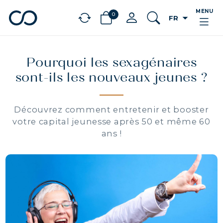
MENU
0
arrow_drop_down
FR
chevron_left
BÉNÉFICES
Pourquoi les sexagénaires
sont-ils les nouveaux jeunes ?
Découvrez comment entretenir et booster
votre capital jeunesse après 50 et même 60
ans !