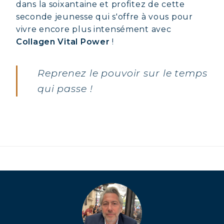
dans la soixantaine et profitez de cette
seconde jeunesse qui s'offre à vous pour
vivre encore plus intensément avec
Collagen Vital Power
!
Reprenez le pouvoir sur le temps
qui passe !
COLLAGÈNE MARIN : PEAU,
ARTICULATIONS & VITALITÉ
COVÉLINE, SÉRUM EXPERT
COLLAGÈNE BEAUTÉ : PEAU,
CHEVEUX & ONGLES SUBLIMES
COLLAGÈNE SPORT : FORCE,
ENDURANCE & RÉCUPÉRATION
COLLAGÈNE DÉTOX : AFFINEZ ET